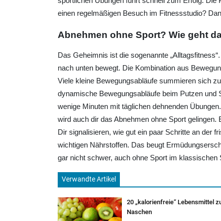
sportlichen Übungen führt schnell zum Erfolg. Die
einen regelmäßigen Besuch im Fitnessstudio? Dan
Abnehmen ohne Sport? Wie geht d
Das Geheimnis ist die sogenannte „Alltagsfitness“
nach unten bewegt. Die Kombination aus Bewegung
Viele kleine Bewegungsabläufe summieren sich zu 
dynamische Bewegungsabläufe beim Putzen und Stau
wenige Minuten mit täglichen dehnenden Übungen.
wird auch dir das Abnehmen ohne Sport gelingen. Ei
Dir signalisieren, wie gut ein paar Schritte an der
wichtigen Nährstoffen. Das beugt Ermüdungsersche
gar nicht schwer, auch ohne Sport im klassischen
Verwandte Artikel
20 „kalorienfreie“ Lebensmittel 
Naschen