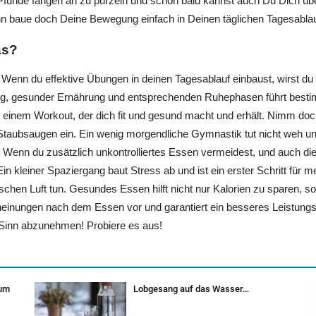
 Pfunde fangen an zu purzeln und schon bald kannst auch Du Dich übe
n baue doch Deine Bewegung einfach in Deinen täglichen Tagesablau
as?
. Wenn du effektive Übungen in deinen Tagesablauf einbaust, wirst du
, gesunder Ernährung und entsprechenden Ruhephasen führt bestimmt
einem Workout, der dich fit und gesund macht und erhält. Nimm doch
bsaugen ein. Ein wenig morgendliche Gymnastik tut nicht weh und ve
 Wenn du zusätzlich unkontrolliertes Essen vermeidest, und auch d
n kleiner Spaziergang baut Stress ab und ist ein erster Schritt für 
 frischen Luft tun. Gesundes Essen hilft nicht nur Kalorien zu sparen,
inungen nach dem Essen vor und garantiert ein besseres Leistungsv
 Sinn abzunehmen! Probiere es aus!
zum
Lobgesang auf das Wasser…