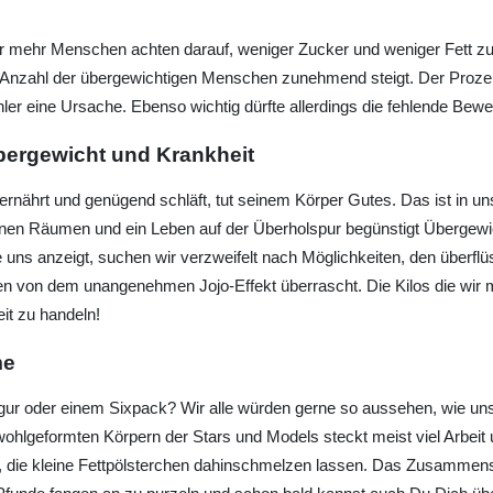
mer mehr Menschen achten darauf, weniger Zucker und weniger Fett z
 Anzahl der übergewichtigen Menschen zunehmend steigt. Der Prozent
ler eine Ursache. Ebenso wichtig dürfte allerdings die fehlende Bew
ergewicht und Krankheit
rnährt und genügend schläft, tut seinem Körper Gutes. Das ist in u
enen Räumen und ein Leben auf der Überholspur begünstigt Übergewi
e uns anzeigt, suchen wir verzweifelt nach Möglichkeiten, den überflü
lten von dem unangenehmen Jojo-Effekt überrascht. Die Kilos die wir
t zu handeln!
me
ifigur oder einem Sixpack? Wir alle würden gerne so aussehen, wie 
 wohlgeformten Körpern der Stars und Models steckt meist viel Arbeit 
en, die kleine Fettpölsterchen dahinschmelzen lassen. Das Zusamme