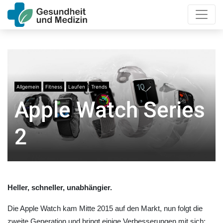
,
,
,
Allgemein
Fitness
Laufen
Trends
Apple Watch Series
2
Heller, schneller, unabhängier.
Die Apple Watch kam Mitte 2015 auf den Markt, nun folgt die
zweite Generation und bringt einige Verbesserungen mit sich: