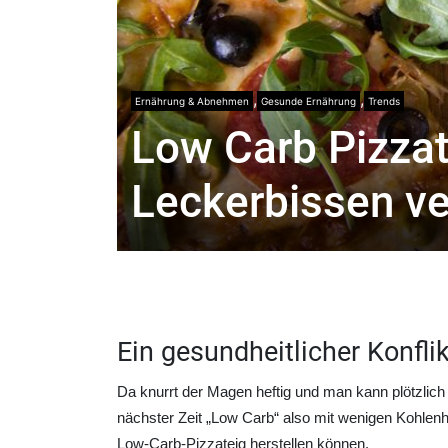
,
,
Ernährung & Abnehmen
Gesunde Ernährung
Trends
Low Carb Pizzat
Leckerbissen ve
Ein gesundheitlicher Konflik
Da knurrt der Magen heftig und man kann plötzlich
nächster Zeit „Low Carb“ also mit wenigen Kohlenh
Low-Carb-Pizzateig herstellen können.